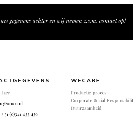
 uw gegevens achter en wij nemen z.s.m. contact op!
ACTGEGEVENS
WECARE
k hier
Productie proces
Corporate Social Responsibili
nfo@onori.nl
Duurzaamheid
: +31 (0)341 433 439