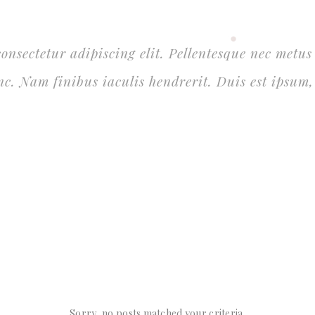
nsectetur adipiscing elit. Pellentesque nec metus 
nc. Nam finibus iaculis hendrerit. Duis est ipsum,
Sorry, no posts matched your criteria.