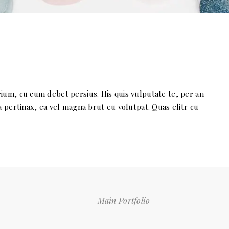
rium, cu cum debet persius. His quis vulputate te, per an
ea pertinax, ea vel magna brut eu volutpat. Quas elitr cu
Main Portfolio