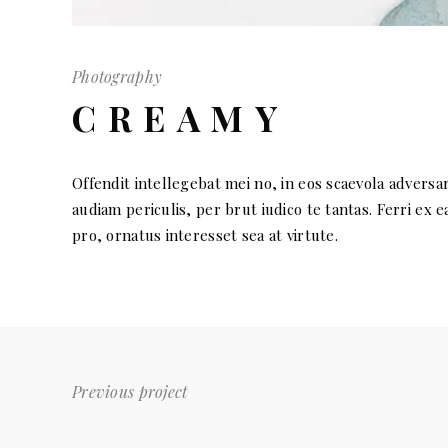
Photography
CREAMY
Offendit intellegebat mei no, in eos scaevola adversa
audiam periculis, per brut iudico te tantas. Ferri ex 
pro, ornatus interesset sea at virtute.
Previous project