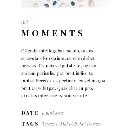
Art
MOMENTS
Offendit intellegebat mei no, in eos
scaevola adversarium, cu cum debet
persius. His quis vulputate te, per an
audiam periculis, per brut iudico te
tantas. Ferri ex ea pertinax, ea vel magna
brut eu volutpat. Quas elitr cu pro,
ornatus interesset sea at virtute.
DATE
6 juni 2017
TAGS
Jewelry, MakeUp, Set Design