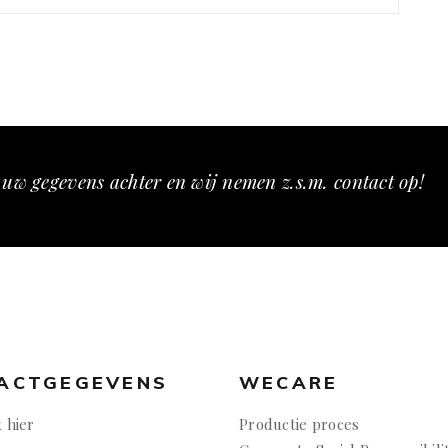
 uw gegevens achter en wij nemen z.s.m. contact op!
ACTGEGEVENS
WECARE
k hier
Productie proces