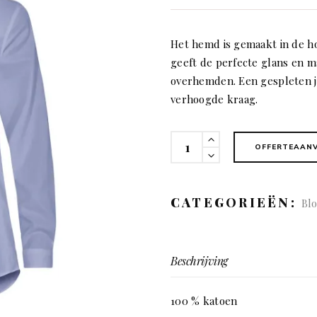
Het hemd is gemaakt in de hoo
geeft de perfecte glans en m
overhemden. Een gespleten 
verhoogde kraag.
01
OFFERTEAAN
Green
bow
Relaxed
CATEGORIEËN:
Blo
fit
(dames)
quantity
Beschrijving
100 % katoen