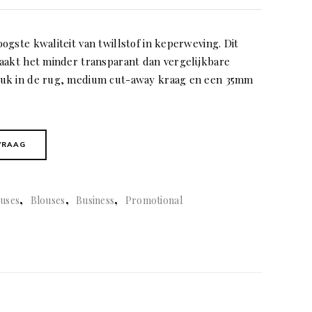
gste kwaliteit van twillstof in keperweving. Dit
aakt het minder transparant dan vergelijkbare
juk in de rug, medium cut-away kraag en een 35mm
VRAAG
,
,
,
uses
Blouses
Business
Promotional