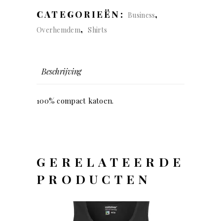
Slim
CATEGORIEËN:
,
Business
fit
,
Overhemdem
Shirts
(man)
quantity
Beschrijving
100% compact katoen.
GERELATEERDE
PRODUCTEN