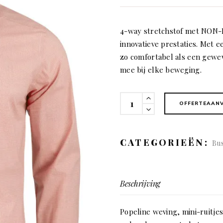
4-way stretchstof met NON-I
innovatieve prestaties. Met 
zo comfortabel als een gewev
mee bij elke beweging.
141
OFFERTEAAN
purple
Bow
regular
CATEGORIEËN:
Bus
fit
(man)
quantity
Beschrijving
Popeline weving, mini-ruitje