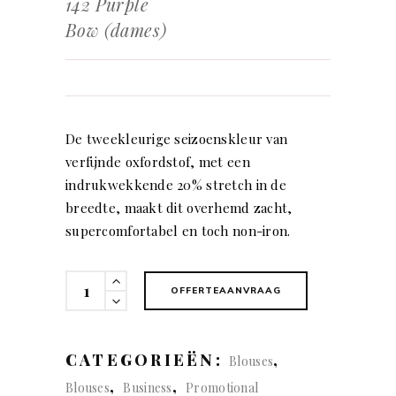
142 Purple
Bow (dames)
De tweekleurige seizoenskleur van
verfijnde oxfordstof, met een
indrukwekkende 20% stretch in de
breedte, maakt dit overhemd zacht,
supercomfortabel en toch non-iron.
142
OFFERTEAANVRAAG
Purple
Bow
(dames)
CATEGORIEËN:
,
Blouses
quantity
,
,
Blouses
Business
Promotional