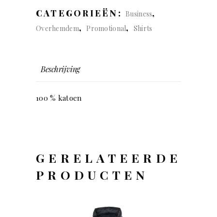
regular
CATEGORIEËN:
,
Business
fit
,
,
Overhemdem
Promotional
Shirts
(man)
quantity
Beschrijving
100 % katoen
GERELATEERDE
PRODUCTEN