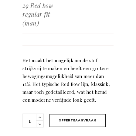
29 Red bow
regular fit
(man)
Het maakt het mogelijk om de stof
strijkvrij te maken en heeft een grotere
bewegingsmogelijkheid van meer dan
12%. Het typische Red Bow lijn, klassiek,
maar toch gedetailleerd, wat het hemd
een moderne verfijnde look geeft.
29
OFFERTEAANVRAAG
Red
bow