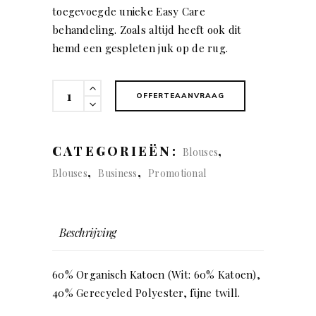
toegevoegde unieke Easy Care
behandeling. Zoals altijd heeft ook dit
hemd een gespleten juk op de rug.
50
OFFERTEAANVRAAG
Yellow
Bow
(dames)
CATEGORIEËN:
,
Blouses
quantity
,
,
Blouses
Business
Promotional
Beschrijving
60% Organisch Katoen (Wit: 60% Katoen),
40% Gerecycled Polyester, fijne twill.