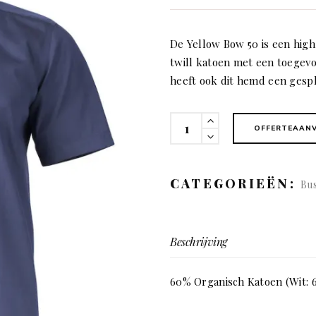
De Yellow Bow 50 is een high
twill katoen met een toegevo
heeft ook dit hemd een gespl
50
OFFERTEAAN
Yellow
Bow
short
CATEGORIEËN:
Bus
(man)
quantity
Beschrijving
60% Organisch Katoen (Wit: 6