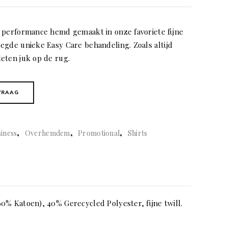
 performance hemd gemaakt in onze favoriete fijne
egde unieke Easy Care behandeling. Zoals altijd
eten juk op de rug.
VRAAG
,
,
,
iness
Overhemdem
Promotional
Shirts
0% Katoen), 40% Gerecycled Polyester, fijne twill.