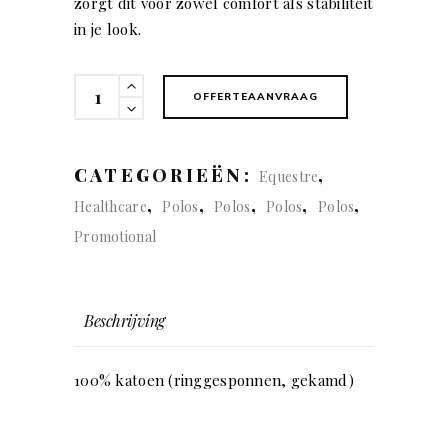
zorgt dit voor zowel comfort als stabiliteit
in je look.
Bayfield
OFFERTEAANVRAAG
(man)
quantity
CATEGORIEËN:
,
Equestre
,
,
,
,
,
Healthcare
Polos
Polos
Polos
Polos
Promotional
Beschrijving
100% katoen (ringgesponnen, gekamd)