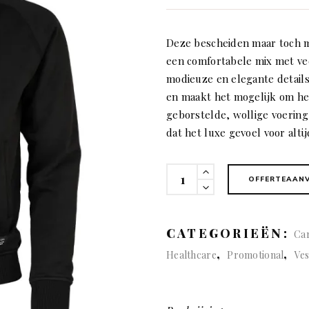
Deze bescheiden maar toch mo
een comfortabele mix met ve
modieuze en elegante detail
en maakt het mogelijk om he
geborstelde, wollige voerin
dat het luxe gevoel voor altij
Cambridge
OFFERTEAAN
(man)
quantity
CATEGORIEËN:
Ca
,
,
Healthcare
Promotional
Ve