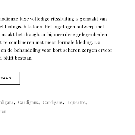
dieuze luxe volledige ritssluiting is gemaakt van
el biologisch katoen. Het ingetogen ontwerp met
s maakt het draagbaar bij meerdere gelegenheden
t te combineren met meer formele kleding. De
g en de behandeling voor kort scheren zorgen ervoor
d blijft bestaan.
VRAAG
,
,
,
,
rdigans
Cardigans
Cardigans
Equestre
sten