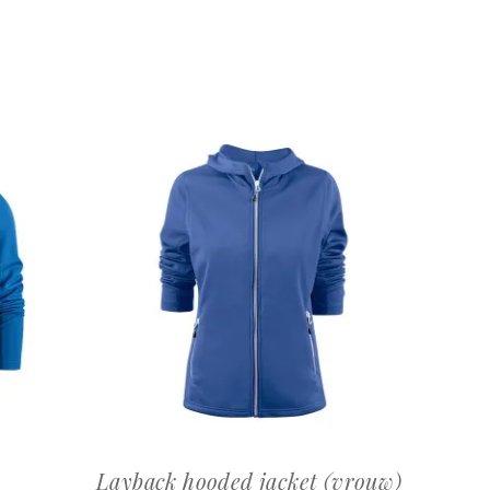
OFFERTEAANVRAAG
Layback hooded jacket (vrouw)