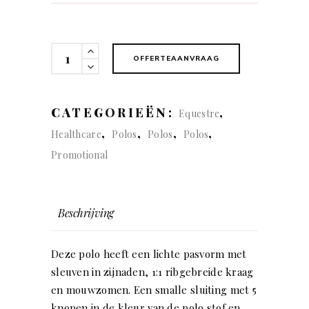
Cotton
OFFERTEAANVRAAG
Polo
(man)
quantity
CATEGORIEËN:
,
Equestre
,
,
,
,
Healthcare
Polos
Polos
Polos
Promotional
Beschrijving
Deze polo heeft een lichte pasvorm met
sleuven in zijnaden, 1:1 ribgebreide kraag
en mouwzomen. Een smalle sluiting met 5
knopen in de kleur van de polo stof en