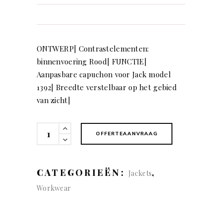
ONTWERP| Contrastelementen:
binnenvoering Rood| FUNCTIE|
Aanpasbare capuchon voor Jack model
1392| Breedte verstelbaar op het gebied
van zicht|
KÜBLER
OFFERTEAANVRAAG
PROTECTIQ
Capuchon
quantity
CATEGORIEËN:
,
Jackets
Workwear