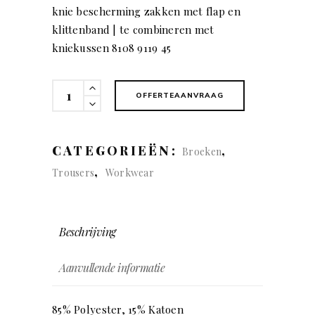
knie bescherming zakken met flap en
klittenband | te combineren met
kniekussen 8108 9119 45
KÜBLER
OFFERTEAANVRAAG
REFLECTIQ
Zomerbroek
quantity
CATEGORIEËN:
,
Broeken
,
Trousers
Workwear
Beschrijving
Aanvullende informatie
85% Polyester, 15% Katoen