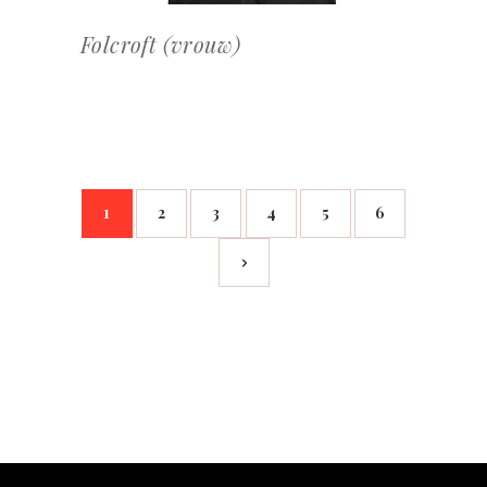
Folcroft (vrouw)
1
2
3
4
5
6