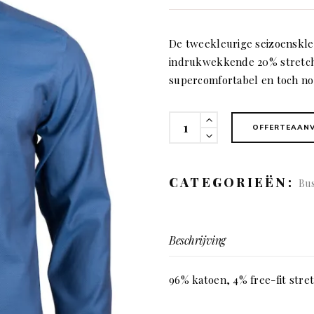
De tweekleurige seizoenskleu
indrukwekkende 20% stretch 
supercomfortabel en toch no
142
OFFERTEAAN
Purple
Bow
Slim
CATEGORIEËN:
Bus
fit
(man)
quantity
Beschrijving
96% katoen, 4% free-fit stret