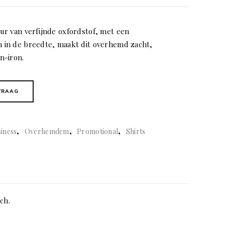
r van verfijnde oxfordstof, met een
in de breedte, maakt dit overhemd zacht,
n-iron.
VRAAG
,
,
,
iness
Overhemdem
Promotional
Shirts
ch.