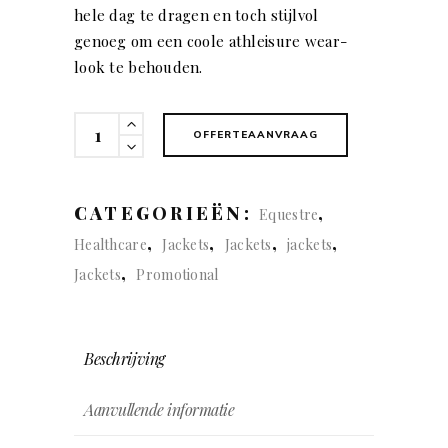
hele dag te dragen en toch stijlvol
genoeg om een coole athleisure wear-
look te behouden.
Bloomsdale
OFFERTEAANVRAAG
(man)
quantity
CATEGORIEËN:
,
Equestre
,
,
,
,
Healthcare
Jackets
Jackets
jackets
,
Jackets
Promotional
Beschrijving
Aanvullende informatie