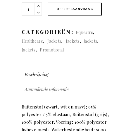
Duxbury
OFFERTEAANVRAAG
(man)
quantity
CATEGORIEËN:
,
Equestre
,
,
,
,
Healthcare
Jackets
Jackets
jackets
,
Jackets
Promotional
Beschrijving
Aanvullende informatie
Buitenstof (zwart, wit en navy); 95%
polyester / 5% elastaan, Buitenstof (grijs);
100% polyester, Voering; 100% polyester
fisheye mesh, Waterbestendigheid; 5000