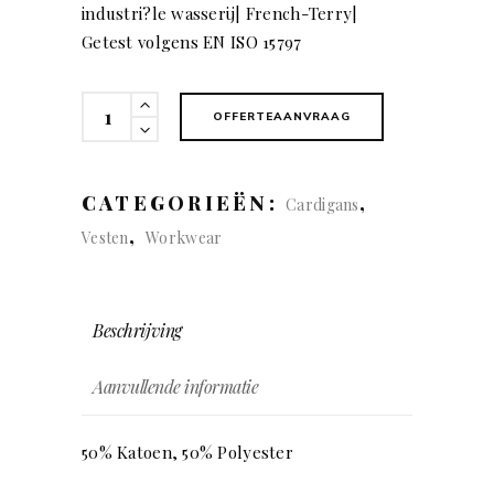
industri?le wasserij| French-Terry|
Getest volgens EN ISO 15797
KÜBLER
OFFERTEAANVRAAG
SHIRTS
Hoody
quantity
CATEGORIEËN:
,
Cardigans
,
Vesten
Workwear
Beschrijving
Aanvullende informatie
50% Katoen, 50% Polyester