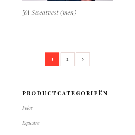
kan
JA Sweatvest (men)
gekozen
worden
op
de
productpagina
1
2
PRODUCTCATEGORIEËN
Polos
Equestre